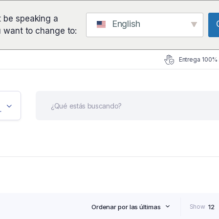
 be speaking a
English
u want to change to:
Entrega 100%
icación
Ordenar por las últimas
Show
12