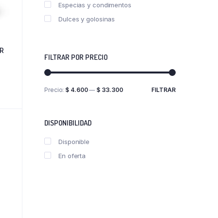
Especias y condimentos
Dulces y golosinas
GR
FILTRAR POR PRECIO
Precio:
$ 4.600
—
$ 33.300
FILTRAR
Precio
Precio
mínimo
máximo
DISPONIBILIDAD
Disponible
En oferta