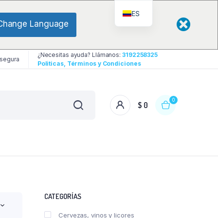
ES
Change Language
¿Necesitas ayuda? Llámanos:
3192258325
 segura
Politicas, Términos y Condiciones
0
$
0
CATEGORÍAS
Cervezas, vinos y licores