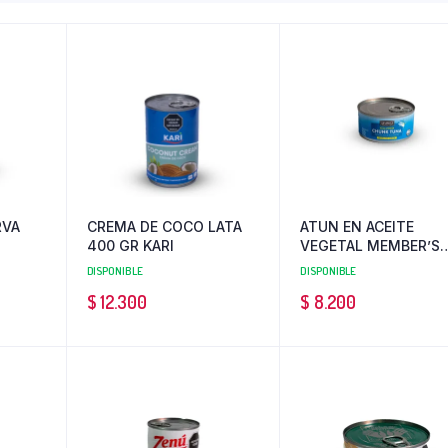
RVA
CREMA DE COCO LATA
ATUN EN ACEITE
400 GR KARI
VEGETAL MEMBER’S
SELECTION 136 GR
DISPONIBLE
DISPONIBLE
$
12.300
$
8.200