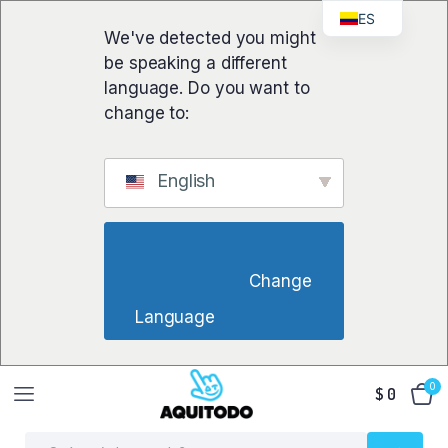
ES
We've detected you might
be speaking a different
language. Do you want to
change to:
English
                        Change 
Language                    
0
$
0