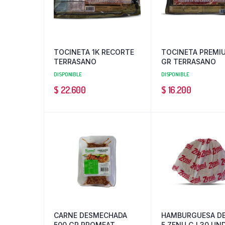
TOCINETA 1K RECORTE
TOCINETA PREMI
TERRASANO
GR TERRASANO
DISPONIBLE
DISPONIBLE
$
22.600
$
16.200
CARNE DESMECHADA
HAMBURGUESA DE
500 GR PROMEAT
5 ZENU CJ 30 UN