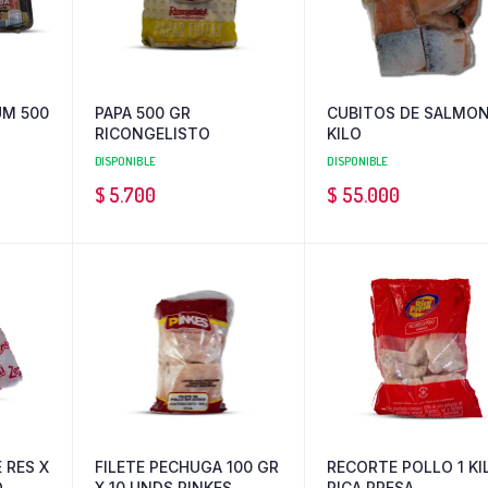
UM 500
PAPA 500 GR
CUBITOS DE SALMON
RICONGELISTO
KILO
DISPONIBLE
DISPONIBLE
$
5.700
$
55.000
 RES X
FILETE PECHUGA 100 GR
RECORTE POLLO 1 KI
D
X 10 UNDS PINKES
RICA PRESA