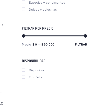
Especias y condimentos
Dulces y golosinas
 X
FILTRAR POR PRECIO
Precio:
$ 0
—
$ 60.000
FILTRAR
Precio
Precio
mínimo
máximo
DISPONIBILIDAD
Disponible
En oferta
LO