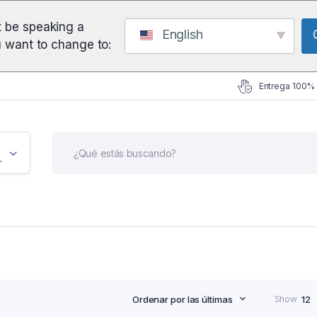
 be speaking a
English
u want to change to:
Entrega 100%
icación
Ordenar por las últimas
Show
12