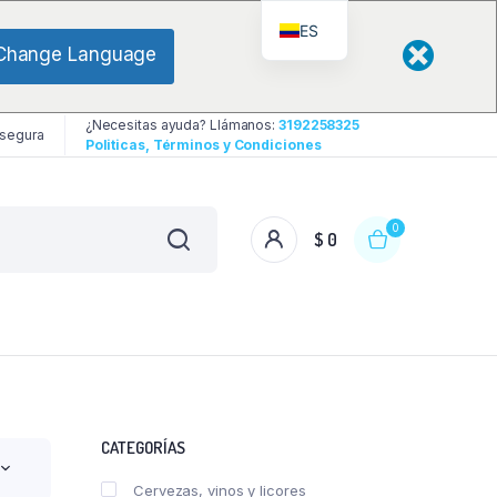
ES
Change Language
¿Necesitas ayuda? Llámanos:
3192258325
 segura
Politicas, Términos y Condiciones
0
$
0
CATEGORÍAS
Cervezas, vinos y licores