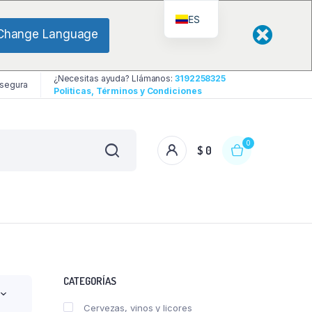
ES
Change Language
¿Necesitas ayuda? Llámanos:
3192258325
 segura
Politicas, Términos y Condiciones
0
$
0
CATEGORÍAS
Cervezas, vinos y licores