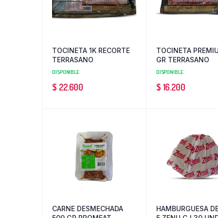
TOCINETA 1K RECORTE
TOCINETA PREMI
TERRASANO
GR TERRASANO
DISPONIBLE
DISPONIBLE
$
22.600
$
16.200
CARNE DESMECHADA
HAMBURGUESA DE
500 GR PROMEAT
5 ZENU CJ 30 UN