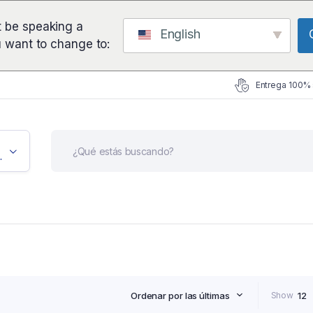
 be speaking a
English
u want to change to:
Entrega 100%
icación
Ordenar por las últimas
Show
12