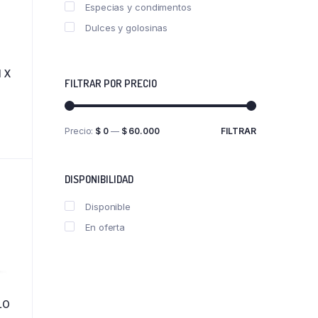
Especias y condimentos
Dulces y golosinas
 X
FILTRAR POR PRECIO
Precio:
$ 0
—
$ 60.000
FILTRAR
Precio
Precio
mínimo
máximo
DISPONIBILIDAD
Disponible
En oferta
LO