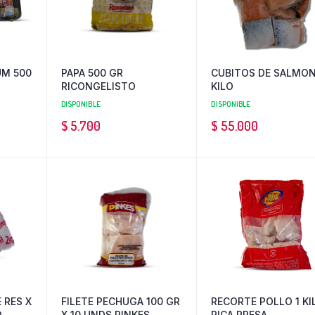
UM 500
PAPA 500 GR
CUBITOS DE SALMON
RICONGELISTO
KILO
DISPONIBLE
DISPONIBLE
$
5.700
$
55.000
 RES X
FILETE PECHUGA 100 GR
RECORTE POLLO 1 KI
D
X 10 UNDS PINKES
RICA PRESA