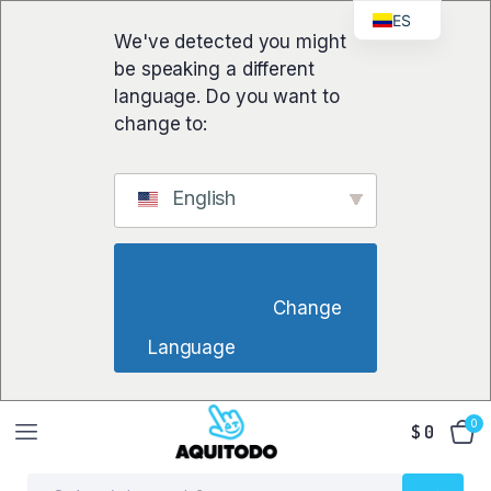
ES
We've detected you might
be speaking a different
language. Do you want to
change to:
English
                        Change 
Language                    
0
$
0