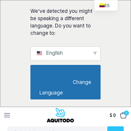
ES
We've detected you might
be speaking a different
language. Do you want to
change to:
English
                        Change 
Language                    
0
$
0