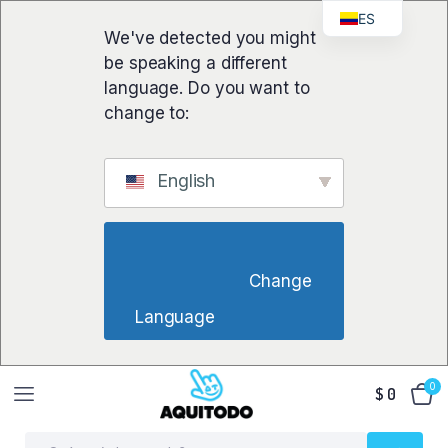
ES
We've detected you might
be speaking a different
language. Do you want to
change to:
English
                        Change 
Language                    
0
$
0