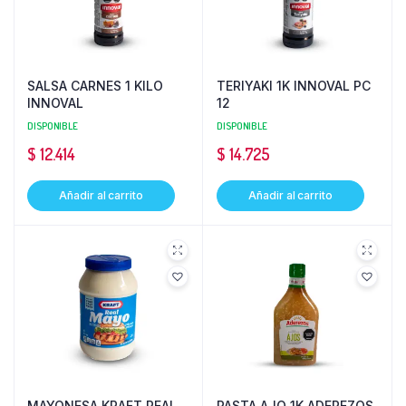
SALSA CARNES 1 KILO
TERIYAKI 1K INNOVAL PC
INNOVAL
12
DISPONIBLE
DISPONIBLE
$
12.414
$
14.725
Añadir al carrito
Añadir al carrito
MAYONESA KRAFT REAL
PASTA AJO 1K ADEREZOS