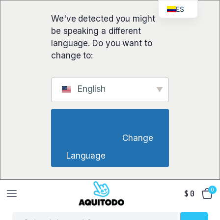
ES
We've detected you might
be speaking a different
language. Do you want to
change to:
English
                        Change 
Language                    
0
$
0