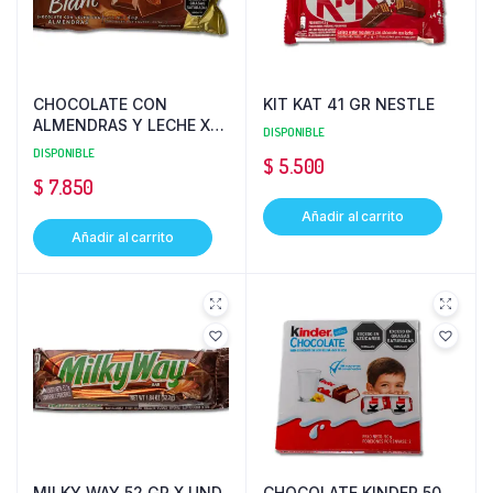
CHOCOLATE CON
KIT KAT 41 GR NESTLE
ALMENDRAS Y LECHE X
DISPONIBLE
UND MONT BLANC
DISPONIBLE
$
5.500
$
7.850
Añadir al carrito
Añadir al carrito
MILKY WAY 52 GR X UND
CHOCOLATE KINDER 50