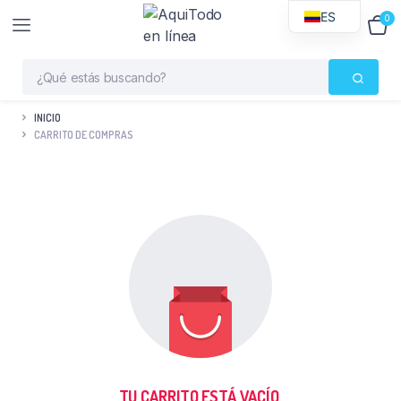
ES
0
$
0
INICIO
CARRITO DE COMPRAS
TU CARRITO ESTÁ VACÍO.