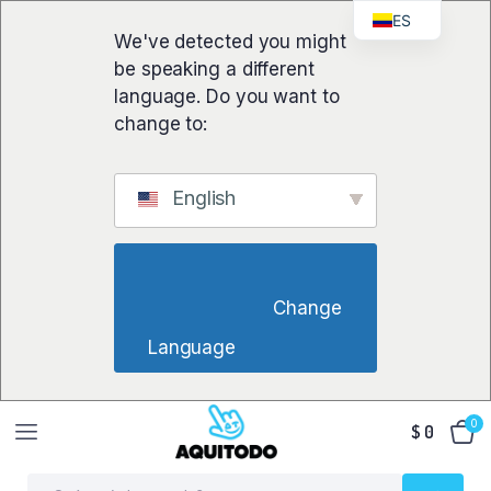
ES
We've detected you might
be speaking a different
language. Do you want to
change to:
English
                        Change 
Language                    
0
$
0