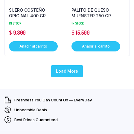
SUERO COSTEÑO
PALITO DE QUESO
ORIGINAL 400 GR
MUENSTER 250 GR
ALQUERIA
IN STOCK
IN STOCK
$
9.800
$
15.500
Añadir al carrito
Añadir al carrito
Load More
Freshness You Can Count On — Every Day
Unbeatable Deals
Best Prices Guaranteed