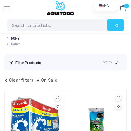
EN
0
$
0
HOME
DAIRY
Sort by
Filter Products
Clear filters
On Sale