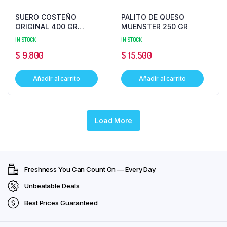
SUERO COSTEÑO
PALITO DE QUESO
ORIGINAL 400 GR
MUENSTER 250 GR
ALQUERIA
IN STOCK
IN STOCK
$
9.800
$
15.500
Añadir al carrito
Añadir al carrito
Load More
Freshness You Can Count On — Every Day
Unbeatable Deals
Best Prices Guaranteed