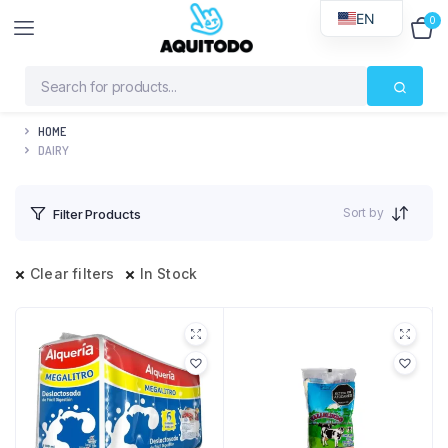
EN
0
$
0
HOME
DAIRY
Sort by
Filter Products
Clear filters
In Stock