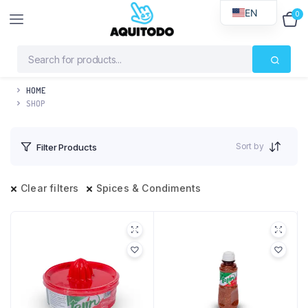
EN
0
$
0
HOME
SHOP
Sort by
Filter Products
Clear filters
Spices & Condiments