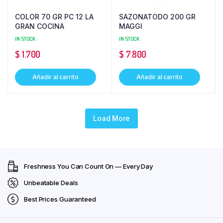
COLOR 70 GR PC 12 LA
SAZONATODO 200 GR
GRAN COCINA
MAGGI
IN STOCK
IN STOCK
$
1.700
$
7.800
Añadir al carrito
Añadir al carrito
Load More
Freshness You Can Count On — Every Day
Unbeatable Deals
Best Prices Guaranteed