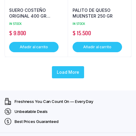
SUERO COSTEÑO
PALITO DE QUESO
ORIGINAL 400 GR
MUENSTER 250 GR
ALQUERIA
IN STOCK
IN STOCK
$
9.800
$
15.500
Añadir al carrito
Añadir al carrito
Load More
Freshness You Can Count On — Every Day
Unbeatable Deals
Best Prices Guaranteed