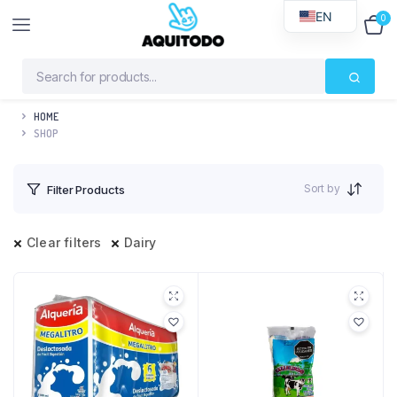
EN
0
$
0
HOME
SHOP
Sort by
Filter Products
Clear filters
Dairy