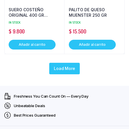
SUERO COSTEÑO
PALITO DE QUESO
ORIGINAL 400 GR
MUENSTER 250 GR
ALQUERIA
IN STOCK
IN STOCK
$
9.800
$
15.500
Añadir al carrito
Añadir al carrito
Load More
Freshness You Can Count On — Every Day
Unbeatable Deals
Best Prices Guaranteed