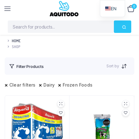
0
$
0
EN
HOME
SHOP
Sort by
Filter Products
Clear filters
Dairy
Frozen Foods