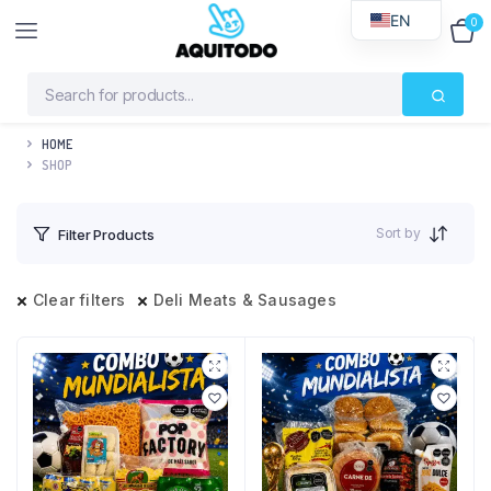
EN
0
$
0
HOME
SHOP
Sort by
Filter Products
Clear filters
Deli Meats & Sausages