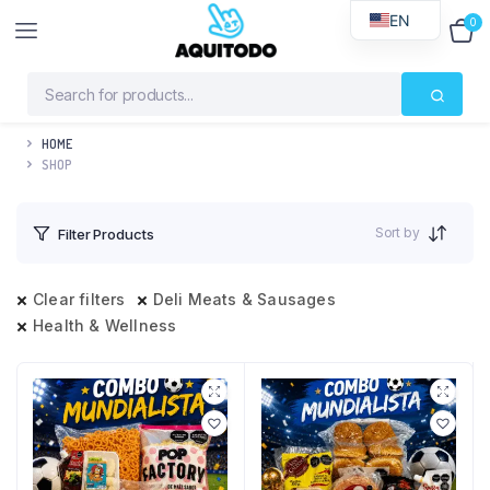
EN
0
$
0
HOME
SHOP
Sort by
Filter Products
Clear filters
Deli Meats & Sausages
Health & Wellness