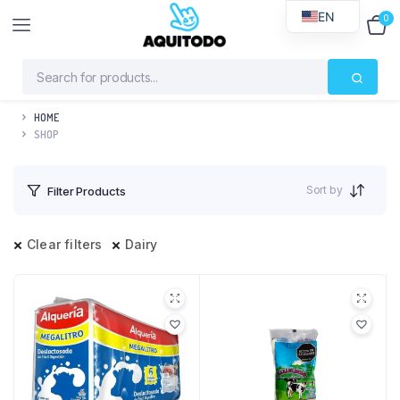
EN
0
$
0
HOME
SHOP
Sort by
Filter Products
Clear filters
Dairy