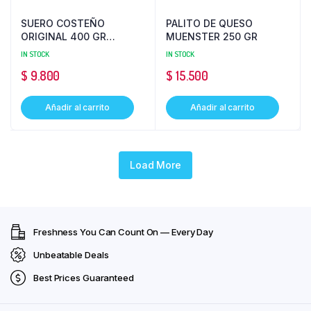
SUERO COSTEÑO
PALITO DE QUESO
ORIGINAL 400 GR
MUENSTER 250 GR
ALQUERIA
IN STOCK
IN STOCK
$
9.800
$
15.500
Añadir al carrito
Añadir al carrito
Load More
Freshness You Can Count On — Every Day
Unbeatable Deals
Best Prices Guaranteed