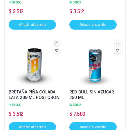
POSTOBON
IN STOCK
IN STOCK
$
3.512
$
3.512
Añadir al carrito
Añadir al carrito
BRETAÑA PIÑA COLADA
RED BULL SIN AZUCAR
LATA 269 ML POSTOBON
250 ML
IN STOCK
IN STOCK
$
3.512
$
7.500
Añadir al carrito
Añadir al carrito