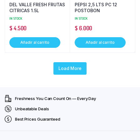
DEL VALLE FRESH FRUTAS
PEPSI 2,5 LTS PC 12
CITRICAS 1.5L
POSTOBON
IN STOCK
IN STOCK
$
4.500
$
6.000
Añadir al carrito
Añadir al carrito
Load More
Freshness You Can Count On — Every Day
Unbeatable Deals
Best Prices Guaranteed