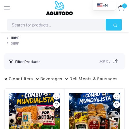
EN
0
$
0
HOME
SHOP
Sort by
Filter Products
Clear filters
Beverages
Deli Meats & Sausages