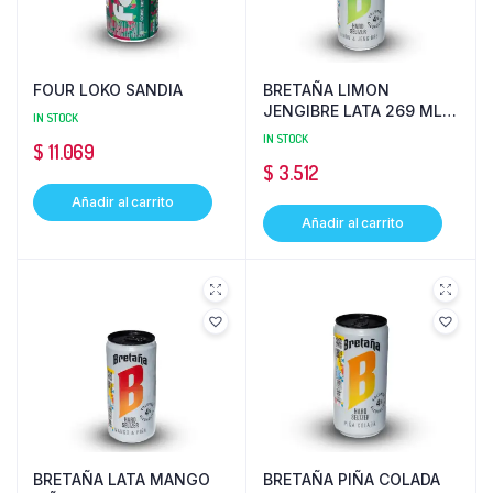
FOUR LOKO SANDIA
BRETAÑA LIMON
JENGIBRE LATA 269 ML
IN STOCK
POSTOBON
IN STOCK
$
11.069
$
3.512
Añadir al carrito
Añadir al carrito
BRETAÑA LATA MANGO
BRETAÑA PIÑA COLADA