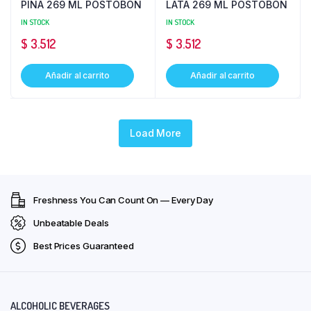
PIÑA 269 ML POSTOBON
LATA 269 ML POSTOBON
IN STOCK
IN STOCK
$
3.512
$
3.512
Añadir al carrito
Añadir al carrito
Load More
Freshness You Can Count On — Every Day
Unbeatable Deals
Best Prices Guaranteed
ALCOHOLIC BEVERAGES