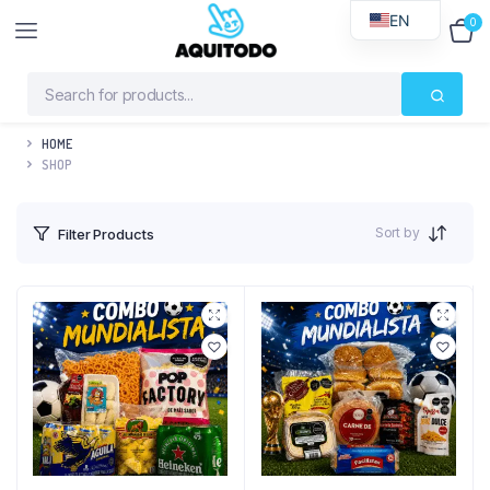
EN
0
$
0
HOME
SHOP
Sort by
Filter Products