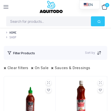
EN
0
$
0
HOME
SHOP
Sort by
Filter Products
Clear filters
On Sale
Sauces & Dressings