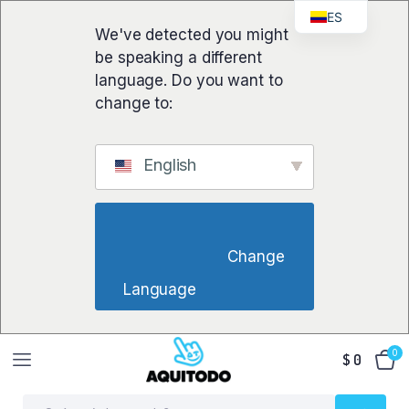
ES
We've detected you might
be speaking a different
language. Do you want to
change to:
English
                        Change 
Language                    
0
$
0