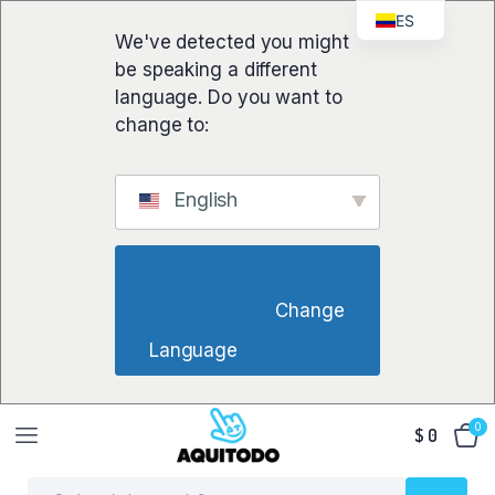
ES
We've detected you might
be speaking a different
language. Do you want to
change to:
English
                        Change 
Language                    
0
$
0