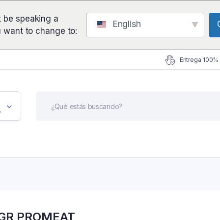
 be speaking a
English
u want to change to:
Entrega 100%
icación
 GR PROMEAT