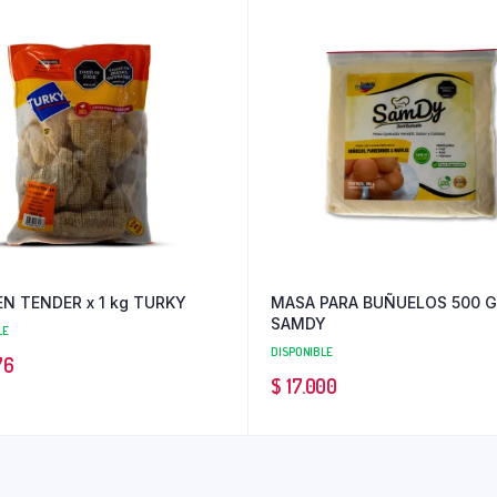
N TENDER x 1 kg TURKY
MASA PARA BUÑUELOS 500 
SAMDY
LE
DISPONIBLE
76
$
17.000