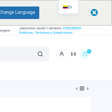
ES
Change Language
¿Necesitas ayuda? Llámanos:
3192258325
 segura
Politicas, Términos y Condiciones
0
$
0