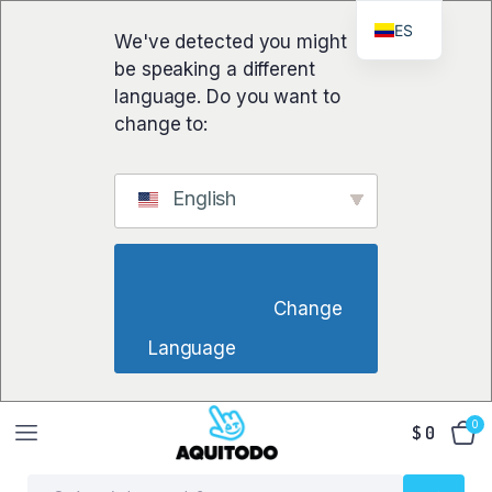
ES
We've detected you might
be speaking a different
language. Do you want to
change to:
English
                        Change 
Language                    
0
$
0