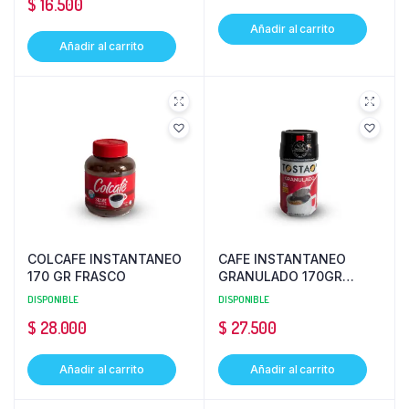
$
16.500
Añadir al carrito
Añadir al carrito
COLCAFE INSTANTANEO
CAFE INSTANTANEO
170 GR FRASCO
GRANULADO 170GR
TOSTAO
DISPONIBLE
DISPONIBLE
$
28.000
$
27.500
Añadir al carrito
Añadir al carrito