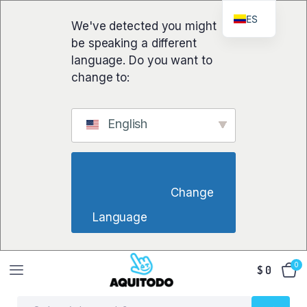
ES
We've detected you might
be speaking a different
language. Do you want to
change to:
English
                        Change 
Language                    
0
$
0