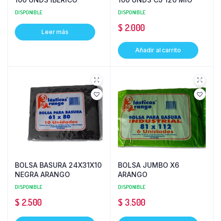
DISPONIBLE
DISPONIBLE
$
2.000
Leer más
Añadir al carrito
BOLSA BASURA 24X31X10
BOLSA JUMBO X6
NEGRA ARANGO
ARANGO
DISPONIBLE
DISPONIBLE
$
2.500
$
3.500