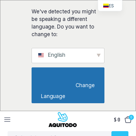
ES
We've detected you might
be speaking a different
language. Do you want to
change to:
English
                        Change 
Language                    
0
$
0