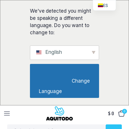
ES
We've detected you might
be speaking a different
language. Do you want to
change to:
English
                        Change 
Language                    
0
$
0