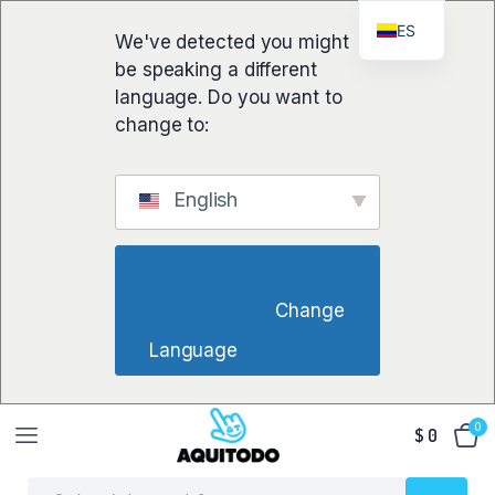
ES
We've detected you might
be speaking a different
language. Do you want to
change to:
English
                        Change 
Language                    
0
$
0