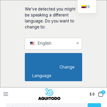
ES
We've detected you might
be speaking a different
language. Do you want to
change to:
English
                        Change 
Language                    
0
$
0