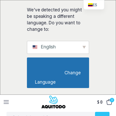
ES
We've detected you might
be speaking a different
language. Do you want to
change to:
English
                        Change 
Language                    
0
$
0