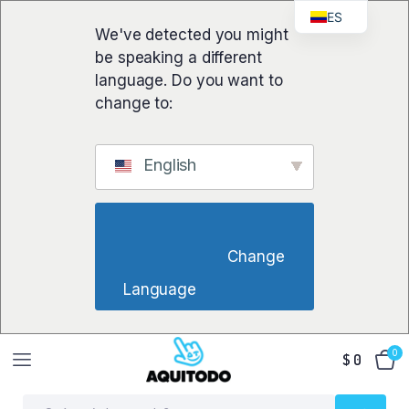
ES
We've detected you might
be speaking a different
language. Do you want to
change to:
English
                        Change 
Language                    
0
$
0