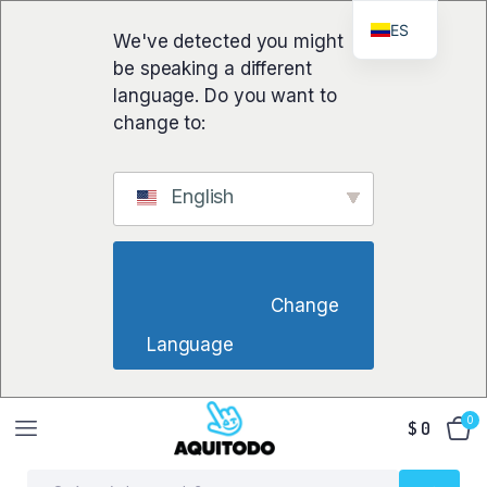
ES
We've detected you might
be speaking a different
language. Do you want to
change to:
English
                        Change 
Language                    
0
$
0