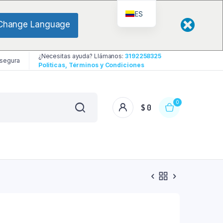
ES
Change Language
¿Necesitas ayuda? Llámanos:
3192258325
 segura
Politicas, Términos y Condiciones
0
$
0