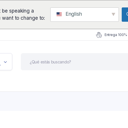
 be speaking a
English
u want to change to:
Entrega 100%
icación