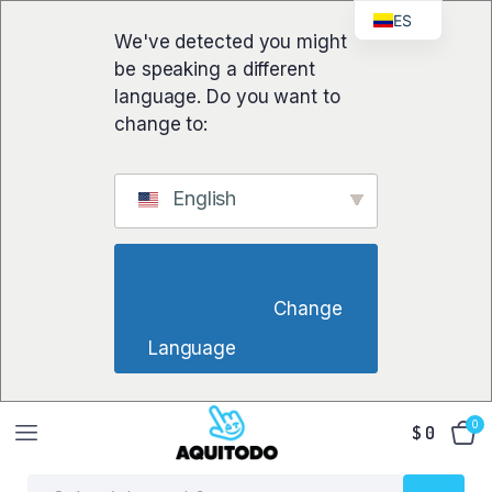
ES
We've detected you might
be speaking a different
language. Do you want to
change to:
English
                        Change 
Language                    
0
$
0