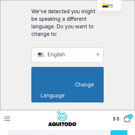
ES
We've detected you might
be speaking a different
language. Do you want to
change to:
English
                        Change 
Language                    
0
$
0