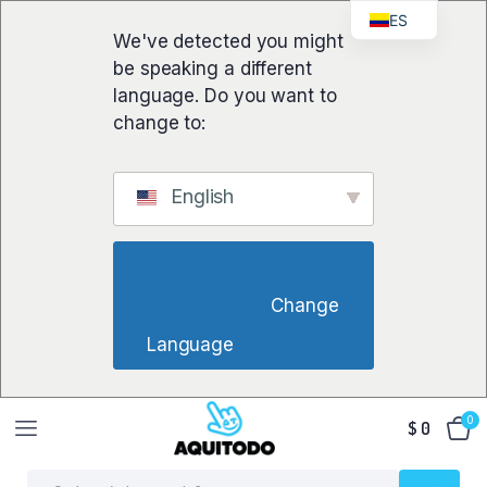
ES
We've detected you might
be speaking a different
language. Do you want to
change to:
English
                        Change 
Language                    
0
$
0