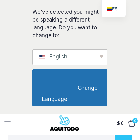
ES
We've detected you might
be speaking a different
language. Do you want to
change to:
English
                        Change 
Language                    
0
$
0