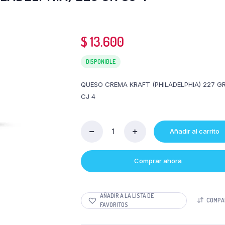
$
13.600
DISPONIBLE
QUESO CREMA KRAFT (PHILADELPHIA) 227 G
CJ 4
Añadir al carrito
Cantidad
QUESO
CREMA
Comprar ahora
KRAFT
(PHILADELPHIA)
226
GR
AÑADIR A LA LISTA DE
COMPA
CJ
FAVORITOS
4