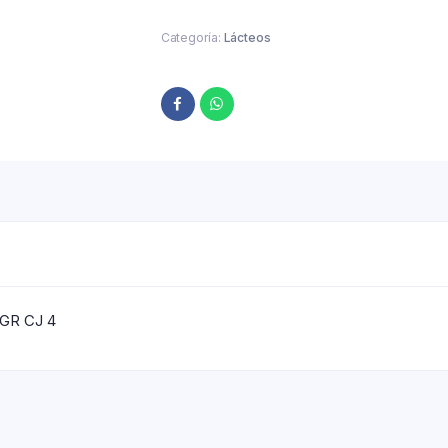
Categoría:
Lácteos
GR CJ 4