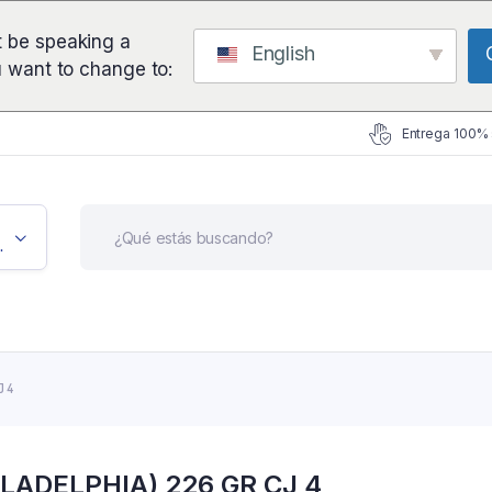
 be speaking a
English
u want to change to:
Entrega 100%
icación
J 4
ADELPHIA) 226 GR CJ 4