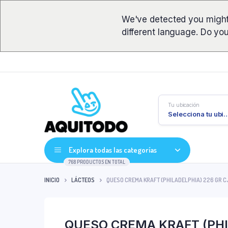
We've detected you might
different language. Do yo
Tu ubicación
Selecciona tu ub
Explora todas las categorías
768 PRODUCTOS EN TOTAL
INICIO
LÁCTEOS
QUESO CREMA KRAFT (PHILADELPHIA) 226 GR C
QUESO CREMA KRAFT (PHIL