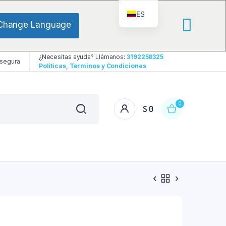
ES
Change Language
¿Necesitas ayuda? Llámanos:
3192258325
 segura
Politicas, Términos y Condiciones
0
$
0