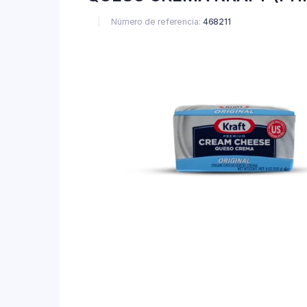
Número de referencia:
468211