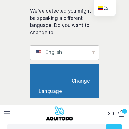
ES
We've detected you might
be speaking a different
language. Do you want to
change to:
English
                        Change 
Language                    
0
$
0