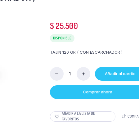
$
25.500
DISPONIBLE
TAJIN 120 GR ( CON ESCARCHADOR )
Añadir al carrito
Cantidad
TAJIN
120
Comprar ahora
GR
(
CON
ESCARCHADOR
AÑADIR A LA LISTA DE
COMPA
)
FAVORITOS