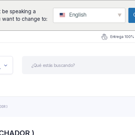
 be speaking a
English
u want to change to:
Entrega 100%
icación
DOR )
RCHADOR )