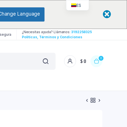
ES
Change Language
¿Necesitas ayuda? Llámanos:
3192258325
 segura
Politicas, Términos y Condiciones
0
$
0