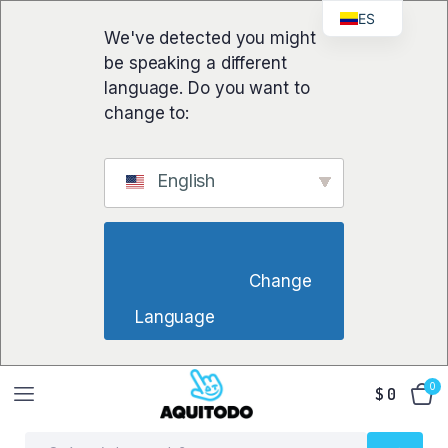
ES
We've detected you might
be speaking a different
language. Do you want to
change to:
English
                        Change 
Language                    
0
$
0