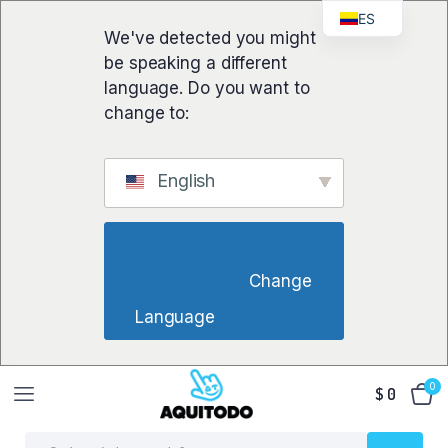
ES
We've detected you might
be speaking a different
language. Do you want to
change to:
English
                        Change 
Language                    
0
$
0