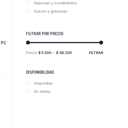
Especias y condimentos
Dulces y golosinas
FILTRAR POR PRECIO
 PC
Precio:
$ 5.500
—
$ 38.200
FILTRAR
Precio
Precio
mínimo
máximo
DISPONIBILIDAD
Disponible
En oferta