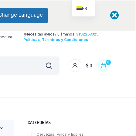
ES
Change Language
¿Necesitas ayuda? Llámanos:
3192258325
 segura
Politicas, Términos y Condiciones
0
$
0
CATEGORÍAS
Cervezas, vinos y licores