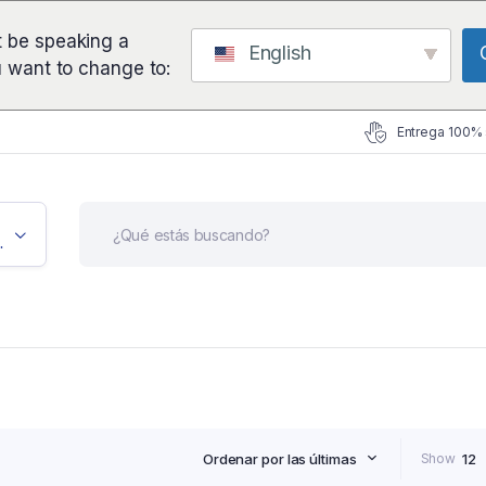
 be speaking a
English
u want to change to:
Entrega 100%
icación
Ordenar por las últimas
Show
12