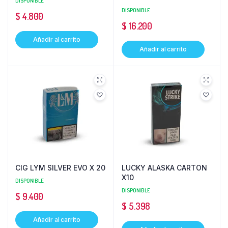
DISPONIBLE
DISPONIBLE
$
4.800
$
16.200
Añadir al carrito
Añadir al carrito
CIG LYM SILVER EVO X 20
LUCKY ALASKA CARTON
X10
DISPONIBLE
DISPONIBLE
$
9.400
$
5.398
Añadir al carrito