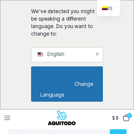
ES
We've detected you might
be speaking a different
language. Do you want to
change to:
English
                        Change 
Language                    
0
$
0