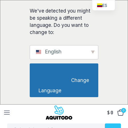
ES
We've detected you might
be speaking a different
language. Do you want to
change to:
English
                        Change 
Language                    
0
$
0