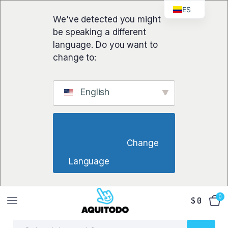
ES
We've detected you might
be speaking a different
language. Do you want to
change to:
English
                        Change 
Language                    
0
$
0