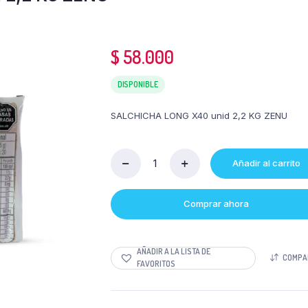
$
58.000
DISPONIBLE
SALCHICHA LONG X40 unid 2,2 KG ZENU
Añadir al carrito
Cantidad
SALCHICHA
LONG
Comprar ahora
X40
unid
2,2
KG
AÑADIR A LA LISTA DE
COMPA
ZENU
FAVORITOS