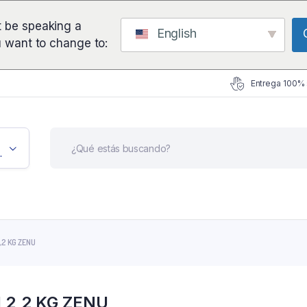
 be speaking a
English
u want to change to:
Entrega 100%
icación
,2 KG ZENU
 2,2 KG ZENU