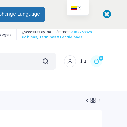
ES
Change Language
¿Necesitas ayuda? Llámanos:
3192258325
 segura
Politicas, Términos y Condiciones
0
$
0