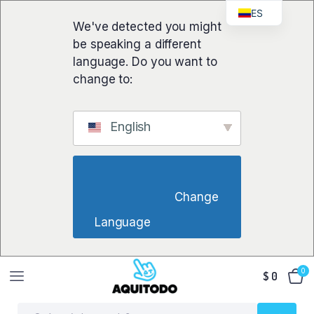
ES
We've detected you might
be speaking a different
language. Do you want to
change to:
English
                        Change 
Language                    
0
$
0