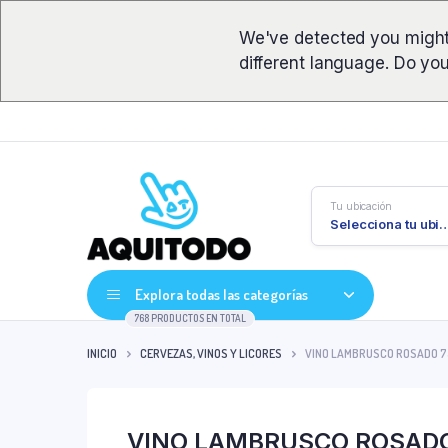
We've detected you might
different language. Do yo
Tu ubicación
Selecciona tu ub
Explora todas las categorías
768 PRODUCTOS EN TOTAL
INICIO
CERVEZAS, VINOS Y LICORES
VINO LAMBRUSCO ROSADO 75
VINO LAMBRUSCO ROSADO 