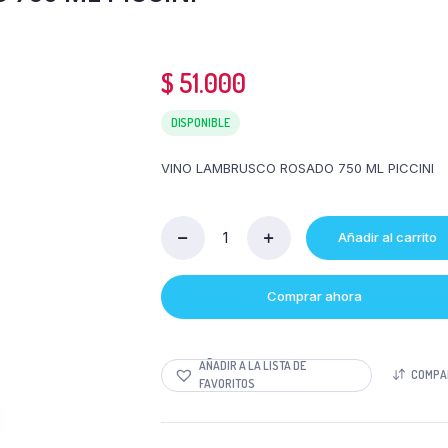
$
51.000
DISPONIBLE
VINO LAMBRUSCO ROSADO 750 ML PICCINI
Añadir al carrito
Cantidad
VINO
LAMBRUSCO
Comprar ahora
ROSADO
750
ML
PICCINI
AÑADIR A LA LISTA DE
COMPA
FAVORITOS