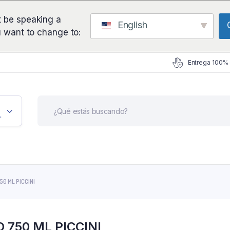
 be speaking a
English
u want to change to:
Entrega 100%
icación
0 ML PICCINI
750 ML PICCINI