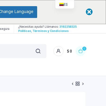
ES
Change Language
¿Necesitas ayuda? Llámanos:
3192258325
 segura
Politicas, Términos y Condiciones
0
$
0